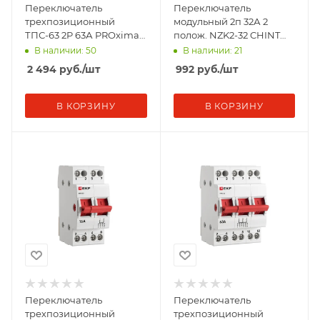
Переключатель
Переключатель
трехпозиционный
модульный 2п 32А 2
ТПС-63 2P 63А PROxima
полож. NZK2-32 CHINT
EKF TPS263
643003
В наличии: 50
В наличии: 21
2 494
руб.
/шт
992
руб.
/шт
В КОРЗИНУ
В КОРЗИНУ
Переключатель
Переключатель
трехпозиционный
трехпозиционный