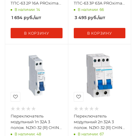
ТПС-63 2P 16А PROxima
ТПС-63 3P 63А PROxima
EKF TPS216
EKF TPS363
В наличии: 14
В наличии: 66
1 654
руб.
/шт
3 495
руб.
/шт
В КОРЗИНУ
В КОРЗИНУ
Переключатель
Переключатель
модульный 1п 32А 3
модульный 2п 32А 3
полож. NZK1-32 (R) CHINT
полож. NZK1-32 (R) CHINT
643000
643001
В наличии: 48
В наличии: 67