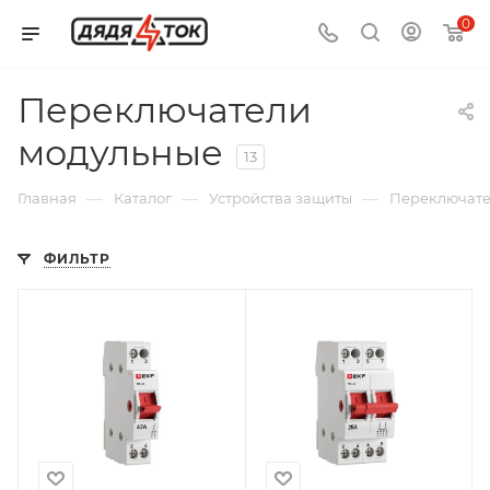
0
Переключатели
модульные
13
—
—
—
Главная
Каталог
Устройства защиты
Переключате
ФИЛЬТР