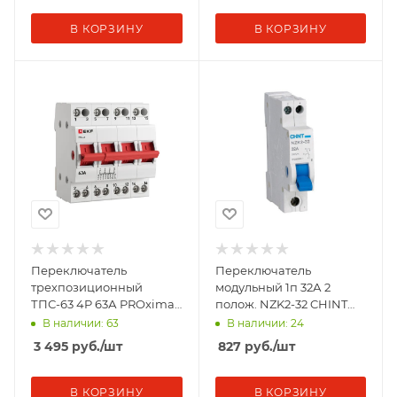
В КОРЗИНУ
В КОРЗИНУ
Переключатель
Переключатель
трехпозиционный
модульный 1п 32А 2
ТПС-63 4P 63А PROxima
полож. NZK2-32 CHINT
EKF TPS463
643002
В наличии: 63
В наличии: 24
3 495
руб.
/шт
827
руб.
/шт
В КОРЗИНУ
В КОРЗИНУ