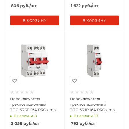
806
руб.
/шт
1 622
руб.
/шт
В КОРЗИНУ
В КОРЗИНУ
Переключатель
Переключатель
трехпозиционный
трехпозиционный
ТПС-63 3P 25А PROxima
ТПС-63 1P 16А PROxima
EKF TPS325
EKF TPS116
В наличии: 8
В наличии: 19
3 058
руб.
/шт
793
руб.
/шт