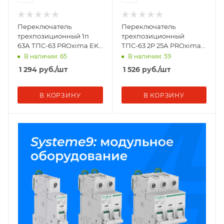
Переключатель
Переключатель
трехпозиционный 1п
трехпозиционный
63А ТПС-63 PROxima EKF
ТПС-63 2P 25А PROxima
TPS163
EKF TPS225
В наличии: 65
В наличии: 59
1 294
руб.
/шт
1 526
руб.
/шт
В КОРЗИНУ
В КОРЗИНУ