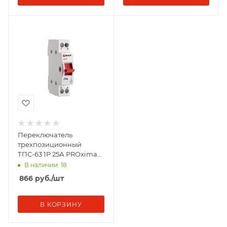
Переключатель
трехпозиционный
ТПС-63 1P 25А PROxima
EKF TPS125
В наличии: 18
866
руб.
/шт
В КОРЗИНУ