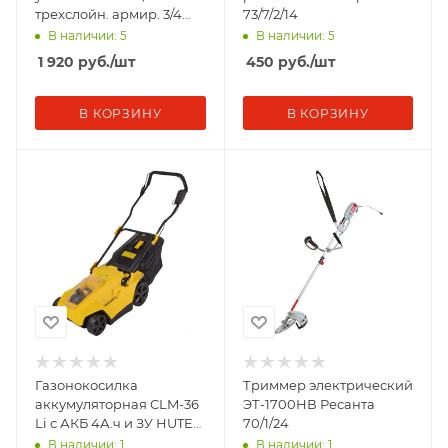
трехслойн. армир. 3/4
73/7/2/14
25м желт. Вихрь 73/7/2/4
В наличии: 5
В наличии: 5
1 920
руб.
/шт
450
руб.
/шт
В КОРЗИНУ
В КОРЗИНУ
Газонокосилка
Триммер электрический
аккумуляторная CLM-36
ЭТ-1700НВ Ресанта
Li с АКБ 4А.ч и ЗУ HUTER
70/1/24
70/4/10
В наличии: 1
В наличии: 1