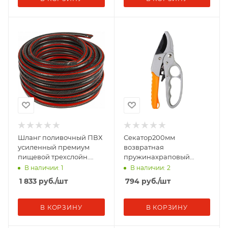
Шланг поливочный ПВХ
Секатор200мм
усиленный премиум
возвратная
пищевой трехслойн.
пружинахраповый
армир. 1/2 25м черн./
механизмтефлоновое
В наличии: 1
В наличии: 2
красн. Вихрь 73/7/2/1
покр.металл.обрезинен.руко
1 833
руб.
/шт
794
руб.
/шт
Вихрь 73/7
В КОРЗИНУ
В КОРЗИНУ