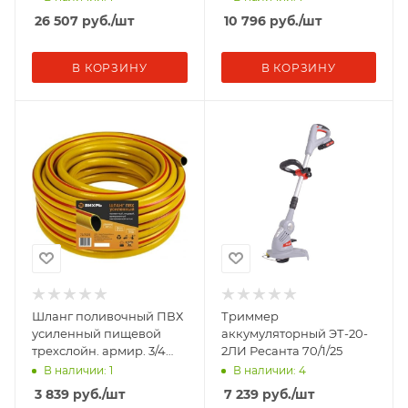
26 507
руб.
/шт
10 796
руб.
/шт
В КОРЗИНУ
В КОРЗИНУ
Шланг поливочный ПВХ
Триммер
усиленный пищевой
аккумуляторный ЭТ-20-
трехслойн. армир. 3/4
2ЛИ Ресанта 70/1/25
50м желт. Вихрь 73/7/2/5
В наличии: 1
В наличии: 4
3 839
руб.
/шт
7 239
руб.
/шт