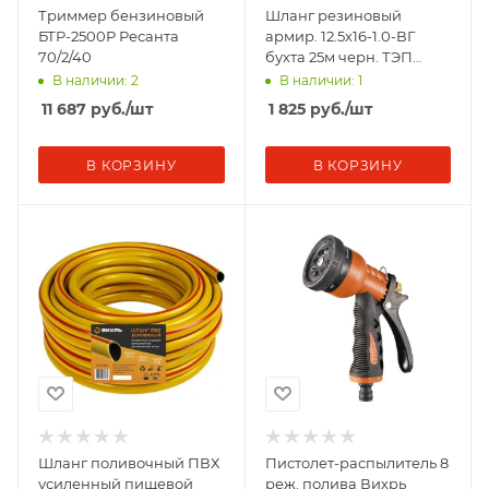
Триммер бензиновый
Шланг резиновый
БТР-2500Р Ресанта
армир. 12.5х16-1.0-ВГ
70/2/40
бухта 25м черн. ТЭП
Вихрь 73/7/2/37
В наличии: 2
В наличии: 1
11 687
руб.
/шт
1 825
руб.
/шт
В КОРЗИНУ
В КОРЗИНУ
Шланг поливочный ПВХ
Пистолет-распылитель 8
усиленный пищевой
реж. полива Вихрь