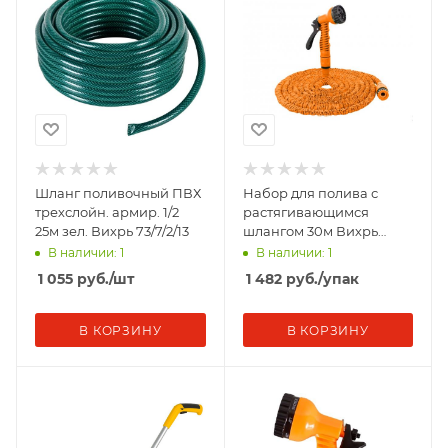
Шланг поливочный ПВХ
Набор для полива с
трехслойн. армир. 1/2
растягивающимся
25м зел. Вихрь 73/7/2/13
шлангом 30м Вихрь
73/7/2/27
В наличии: 1
В наличии: 1
1 055
руб.
/шт
1 482
руб.
/упак
В КОРЗИНУ
В КОРЗИНУ