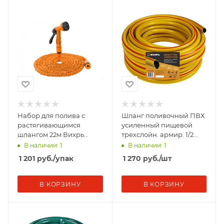
Набор для полива с
Шланг поливочный ПВХ
растягивающимся
усиленный пищевой
шлангом 22м Вихрь
трехслойн. армир. 1/2
73/7/2/26
25м желт. Вихрь 73/7/2/6
В наличии: 1
В наличии: 1
1 201
руб.
/упак
1 270
руб.
/шт
В КОРЗИНУ
В КОРЗИНУ