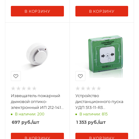
В КОРЗИНУ
В КОРЗИНУ
Извещатель пожарный
Устройство
дымовой оптико-
дистанционного пуска
электронный ИП 212-141
УДП 513-11-R3
V1.04 Рубеж Rbz-338653
"Аварийный выход" зел.
В наличии: 200
В наличии: 815
Рубеж Rbz-120530
697
руб.
/шт
1 353
руб.
/шт
В КОРЗИНУ
В КОРЗИНУ