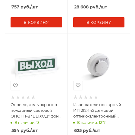
338655
2.2) Рубеж Rbz-342
757
руб.
/шт
28 688
руб.
/шт
В КОРЗИНУ
В КОРЗИНУ
Оповещатель охранно-
Извещатель пожарный
пожарный световой
ИП 212-142 дымовой
ОПОП 1-8 "ВЫХОД" фон
оптико-электронный
зел. Рубеж Rbz-338630
автономный (сирена
В наличии: 13
В наличии: 1217
встроенная 85дБ
554
руб.
/шт
625
руб.
/шт
питание