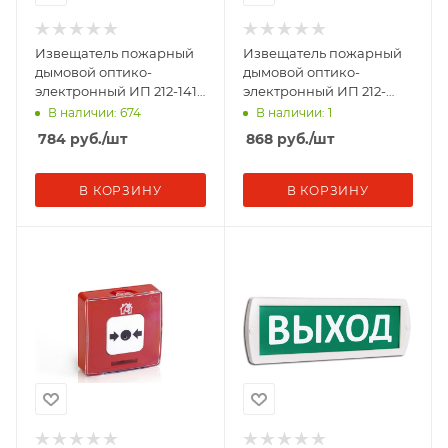
Извещатель пожарный
Извещатель пожарный
дымовой оптико-
дымовой оптико-
электронный ИП 212-141
электронный ИП 212-
V2.04 для подвесного
141М V2.04 для
В наличии: 674
В наличии: 1
потолка Рубеж Rbz-339
подвесного потолка
784
руб.
/шт
868
руб.
/шт
Рубеж Rbz-33
В КОРЗИНУ
В КОРЗИНУ