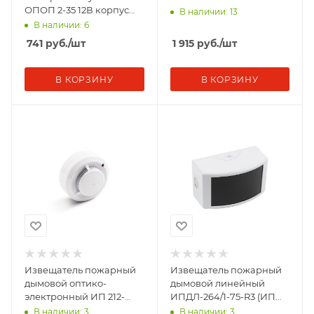
ОПОП 2-35 12В корпус
В наличии: 13
бел. Рубеж Rbz-208466
В наличии: 6
741
руб.
/шт
1 915
руб.
/шт
В КОРЗИНУ
В КОРЗИНУ
Извещатель пожарный
Извещатель пожарный
дымовой оптико-
дымовой линейный
электронный ИП 212-
ИПДЛ-264/1-75-R3 (ИП
141М V1.04 Рубеж Rbz-
212-264/10) (версия ПО:
В наличии: 3
В наличии: 3