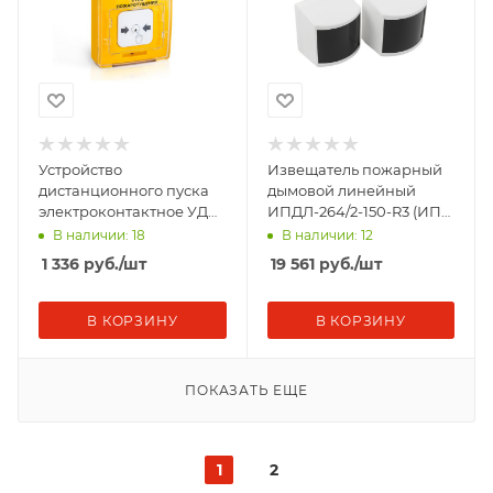
Устройство
Извещатель пожарный
дистанционного пуска
дымовой линейный
электроконтактное УДП
ИПДЛ-264/2-150-R3 (ИП
513-11-R3 "Пуск
212-264/30) Рубеж Rbz-
В наличии: 18
В наличии: 12
пожаротушения" желт.
342262
1 336
руб.
/шт
19 561
руб.
/шт
Рубеж Rbz
В КОРЗИНУ
В КОРЗИНУ
ПОКАЗАТЬ ЕЩЕ
1
2