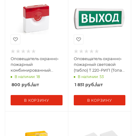
Оповещатель охранно-
Оповещатель охранно-
пожарный
пожарный световой
комбинированный
(табло) Т 220-РИП (Топаз
свето-звуковой ОПОП
220-РИП) "Выход" с
В наличии: 18
В наличии: 53
124-7 12В корпус бел./
аккум. зел. фон SL
800
руб.
/шт
1 851
руб.
/шт
красн. Рубеж
В КОРЗИНУ
В КОРЗИНУ