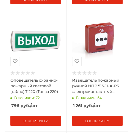
Оповещатель охранно-
Извещатель пожарный
пожарный световой
ручной ИПР 513-11-А-R3
(табло) Т 220 (Топаз 220)
электроконтактный
"Выход" зел. фон SLT
адресный Рубеж Rbz-
В наличии: 72
В наличии: 54
10659
317532
796
руб.
/шт
1 261
руб.
/шт
В КОРЗИНУ
В КОРЗИНУ