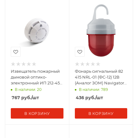
Извещатель пожарный
Фонарь сигнальный 82
дымовой оптико-
415 NRL-01 (ФС-12) 12В
электронный ИП 212-45
(Аналог ЗОМ) Navigator
V1.04 Рубеж Rbz-338654
82415
В наличии: 20
В наличии: 789
767
руб.
/шт
436
руб.
/шт
В КОРЗИНУ
В КОРЗИНУ