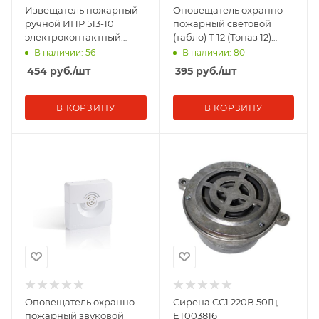
Извещатель пожарный
Оповещатель охранно-
ручной ИПР 513-10
пожарный световой
электроконтактный
(табло) Т 12 (Топаз 12)
Рубеж Rbz-055387
"Выход" зел. фон SLT
В наличии: 56
В наличии: 80
10516
454
руб.
/шт
395
руб.
/шт
В КОРЗИНУ
В КОРЗИНУ
Оповещатель охранно-
Сирена СС1 220В 50Гц
пожарный звуковой
ET003816