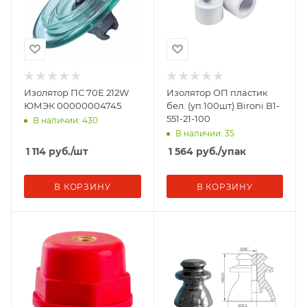
Изолятор ПС 70Е 212W
Изолятор ОП пластик
ЮМЭК 00000004745
бел. (уп.100шт) Bironi B1-
551-21-100
В наличии: 430
В наличии: 35
1 114
руб.
/шт
1 564
руб.
/упак
В КОРЗИНУ
В КОРЗИНУ