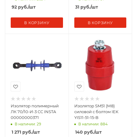
92
руб.
/шт
31
руб.
/шт
В КОРЗИНУ
В КОРЗИНУ
Изолятор полимерный
Изолятор SM51 (М8)
ЛК 70/10-И-3 СС INSTA
силовой с болтом IEK
00000000371
YIS11-51-15-B
В наличии: 29
В наличии: 884
1 271
руб.
/шт
140
руб.
/шт