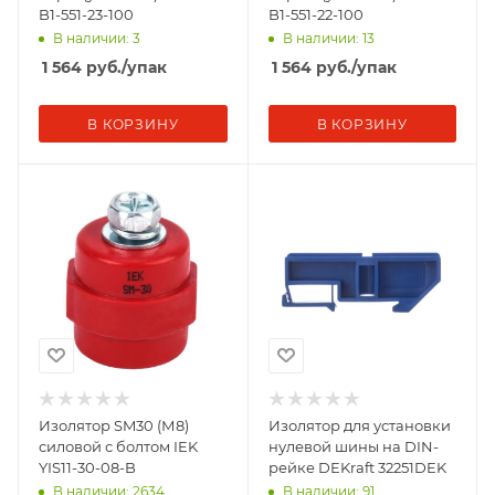
B1-551-23-100
B1-551-22-100
В наличии: 3
В наличии: 13
1 564
руб.
/упак
1 564
руб.
/упак
В КОРЗИНУ
В КОРЗИНУ
Изолятор SM30 (М8)
Изолятор для установки
силовой с болтом IEK
нулевой шины на DIN-
YIS11-30-08-B
рейке DEKraft 32251DEK
В наличии: 2634
В наличии: 91