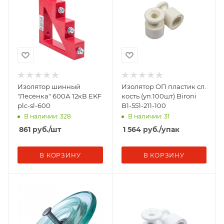
Изолятор шинный
Изолятор ОП пластик сл.
"Лесенка" 600А 12кВ EKF
кость (уп.100шт) Bironi
plc-sl-600
B1-551-211-100
В наличии: 328
В наличии: 31
861
руб.
/шт
1 564
руб.
/упак
В КОРЗИНУ
В КОРЗИНУ