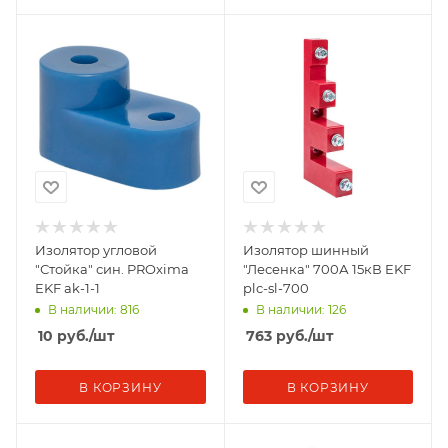
Изолятор угловой
Изолятор шинный
"Стойка" син. PROxima
"Лесенка" 700А 15кВ EKF
EKF ak-1-1
plc-sl-700
В наличии: 816
В наличии: 126
10
руб.
/шт
763
руб.
/шт
В КОРЗИНУ
В КОРЗИНУ