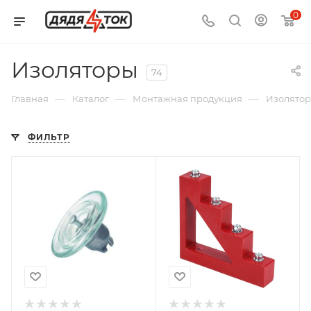
0
Изоляторы
74
—
—
—
Главная
Каталог
Монтажная продукция
Изолято
ФИЛЬТР