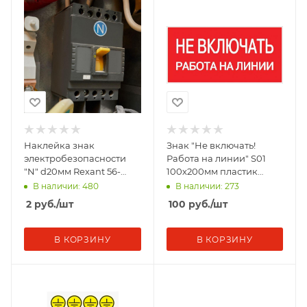
Наклейка знак
Знак "Не включать!
электробезопасности
Работа на линии" S01
"N" d20мм Rexant 56-
100х200мм пластик
0059
PROxima EKF pn-2-04
В наличии: 480
В наличии: 273
2
руб.
/шт
100
руб.
/шт
В КОРЗИНУ
В КОРЗИНУ