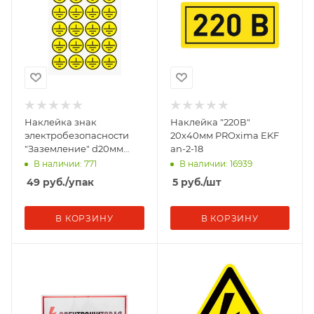
Наклейка знак
Наклейка "220В"
электробезопасности
20х40мм PROxima EKF
"Заземление" d20мм
an-2-18
(20шт на листе) Rexant
В наличии: 771
В наличии: 16939
56-0010
49
руб.
/упак
5
руб.
/шт
В КОРЗИНУ
В КОРЗИНУ