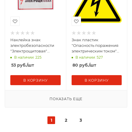
Наклейка знак
Знак пластик
электробезопасности
"Опасность поражения
"Электрощитовая"
электрическим током"
150х300мм Rexant 56-
(Молния) W08
В наличии: 225
В наличии: 527
0004
100х100мм PROxima EKF
53
руб.
/шт
80
руб.
/шт
pn-1-01
В КОРЗИНУ
В КОРЗИНУ
ПОКАЗАТЬ ЕЩЕ
1
2
3