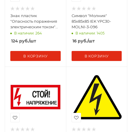
Знак пластик
Символ "Молния"
"Опасность поражения
85х85х85 IEK YPC30-
электрическим током"
MOLNI-3-096
(Молния) W08 150х150мм
В наличии: 264
В наличии: 1405
PROxima EKF pn-1-02
124
руб.
/шт
16
руб.
/шт
В КОРЗИНУ
В КОРЗИНУ