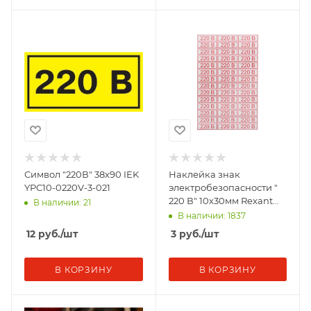
Символ "220В" 38х90 IEK
Наклейка знак
YPC10-0220V-3-021
электробезопасности "
220 В" 10х30мм Rexant
В наличии: 21
56-0007
В наличии: 1837
12
руб.
/шт
3
руб.
/шт
В КОРЗИНУ
В КОРЗИНУ