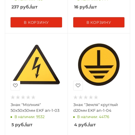
237
руб.
/шт
16
руб.
/шт
В КОРЗИНУ
В КОРЗИНУ
Знак "Молния"
Знак "Земля" круглый
50х50х50мм EKF an-1-03
d20мм EKF an-1-04
В наличии: 9532
В наличии: 44176
5
руб.
/шт
4
руб.
/шт