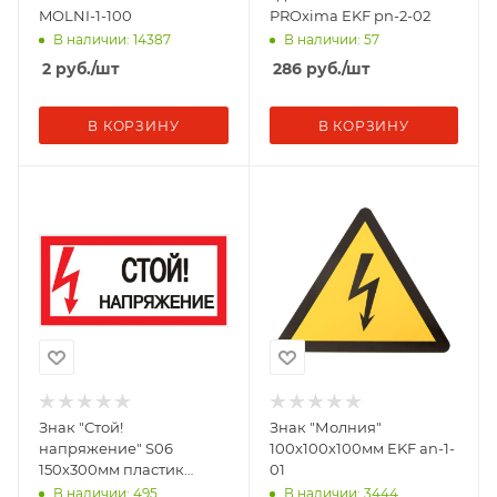
MOLNI-1-100
PROxima EKF pn-2-02
В наличии: 14387
В наличии: 57
2
руб.
/шт
286
руб.
/шт
В КОРЗИНУ
В КОРЗИНУ
Знак "Стой!
Знак "Молния"
напряжение" S06
100х100х100мм EKF an-1-
150х300мм пластик
01
PROxima EKF pn-2-06
В наличии: 495
В наличии: 3444