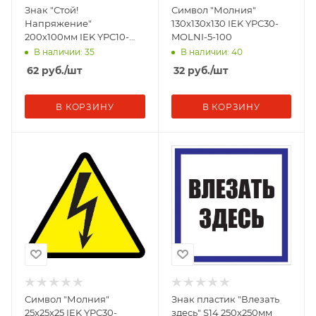
Знак "Стой!
Символ "Молния"
Напряжение"
130х130х130 IEK YPC30-
200х100мм IEK YPC10-
MOLNI-5-100
STNAP-5-010
В наличии: 35
В наличии: 40
62
руб.
/шт
32
руб.
/шт
В КОРЗИНУ
В КОРЗИНУ
Символ "Молния"
Знак пластик "Влезать
25х25х25 IEK YPC30-
здесь" S14 250х250мм