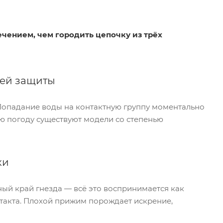
ечением, чем городить цепочку из трёх
щей защиты
Попадание воды на контактную группу моментально
ую погоду существуют модели со степенью
ки
ый край гнезда — всё это воспринимается как
нтакта. Плохой прижим порождает искрение,