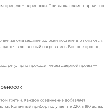
ым пределом переноски. Привычка элементарная, но
 точке излома медные волоски постепенно лопаются.
ащается в локальный нагреватель. Внешне провод
овод регулярно проходит через дверной проём —
ереносок
потом третий. Каждое соединение добавляет
ся. Конечный прибор получает не 220, а 190 вольт,