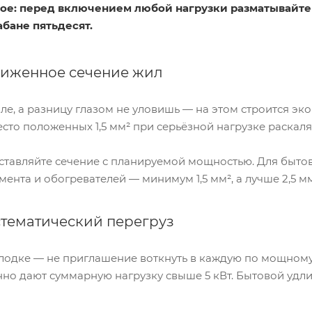
ое: перед включением любой нагрузки разматывайте 
абане пятьдесят.
иженное сечение жил
ле, а разницу глазом не уловишь — на этом строится э
есто положенных 1,5 мм² при серьёзной нагрузке раскал
тавляйте сечение с планируемой мощностью. Для бытовых 
ента и обогревателей — минимум 1,5 мм², а лучше 2,5 мм
тематический перегруз
олодке — не приглашение воткнуть в каждую по мощном
о дают суммарную нагрузку свыше 5 кВт. Бытовой удлини