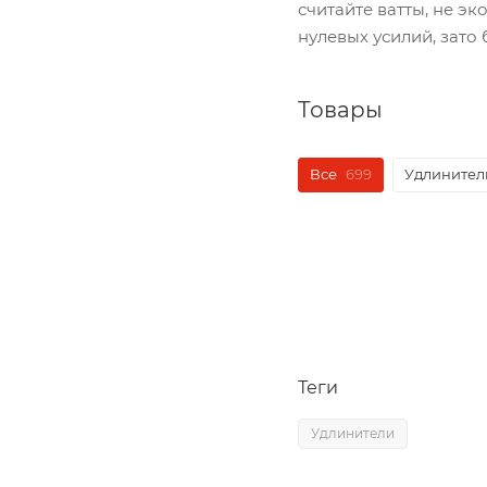
считайте ватты, не э
нулевых усилий, зато 
Товары
Все
699
Удлинител
Теги
Удлинители