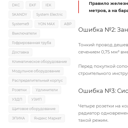
Правило железн
DKC
EKF
IEK
метров, а на бар
SKANDY
System Electric
Systeme9
YON MAX
АВР
Ошибка №2: Зан
Выключатели
Гофрированная труба
Тонкий провод дешев
сечением 0,75 мм² вм
Доставка
Климатическое оборудование
Перед покупкой сопос
Модульное оборудование
строительного инструм
Распределительный корпус
Ошибка №3: Сис
Розетки
Удлинители
УЗДП
УЗИП
Четыре розетки на к
Щитовое оборудование
радиатор одновременн
ЭПИКА
Яндекс Маркет
такой режим.