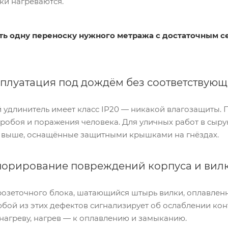
ки нагреваются.
ть одну переноску нужного метража с достаточным с
плуатация под дождём без соответствую
 удлинитель имеет класс IP20 — никакой влагозащиты. 
пробоя и поражения человека. Для уличных работ в сыр
и выше, оснащённые защитными крышками на гнёздах.
орирование повреждений корпуса и вил
розеточного блока, шатающийся штырь вилки, оплавленн
юбой из этих дефектов сигнализирует об ослаблении ко
нагреву, нагрев — к оплавлению и замыканию.