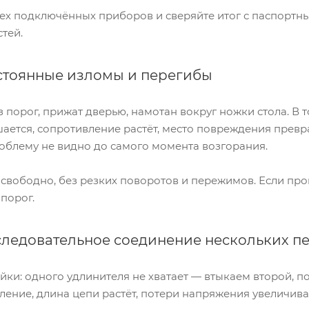
сех подключённых приборов и сверяйте итог с паспортн
тей.
тоянные изломы и перегибы
 порог, прижат дверью, намотан вокруг ножки стола. В
ается, сопротивление растёт, место повреждения превр
облему не видно до самого момента возгорания.
свободно, без резких поворотов и пережимов. Если пр
порог.
ледовательное соединение нескольких п
йки: одного удлинителя не хватает — втыкаем второй, 
ение, длина цепи растёт, потери напряжения увеличивают