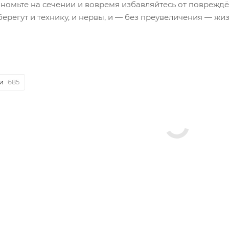
кономьте на сечении и вовремя избавляйтесь от поврежд
берегут и технику, и нервы, и — без преувеличения — жиз
и
685