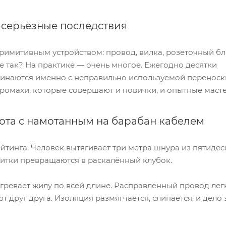
 серьёзные последствия
римитивным устройством: провод, вилка, розеточный бл
не так? На практике — очень многое. Ежегодно десятки
инаются именно с неправильно используемой переноск
ромахи, которые совершают и новички, и опытные масте
ота с намотанным на барабан кабелем
тинга. Человек вытягивает три метра шнура из пятидеся
витки превращаются в раскалённый клубок.
агревает жилу по всей длине. Расправленный провод лег
т друг друга. Изоляция размягчается, слипается, и дел