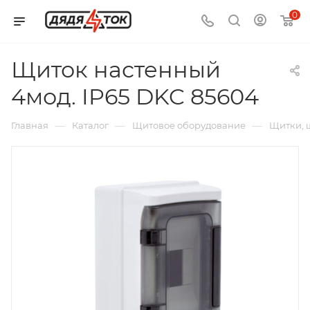
0
Щиток настенный
4мод. IP65 DKC 85604
—
—
—
Главная
Каталог
Щитовое оборудование
Щитки, 