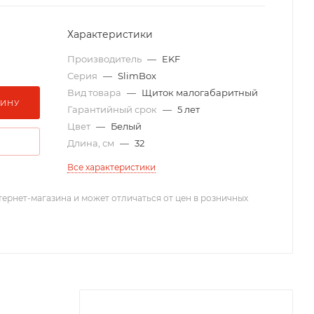
Характеристики
Производитель
—
EKF
Серия
—
SlimBox
Вид товара
—
Щиток малогабаритный
ЗИНУ
Гарантийный срок
—
5 лет
Цвет
—
Белый
Длина, см
—
32
Все характеристики
тернет-магазина и может отличаться от цен в розничных