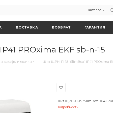
Каталог
А
ДОСТАВКА
ВОЗВРАТ
ГАРАНТИЯ
IP41 PROxima EKF sb-n-15
—
и, шкафы и ящики
Щит ЩРН-П-15 "SlimBox" IP41 PROxima EK
Щит ЩРН-П-15 "SlimBox" IP41 PR
Подробности