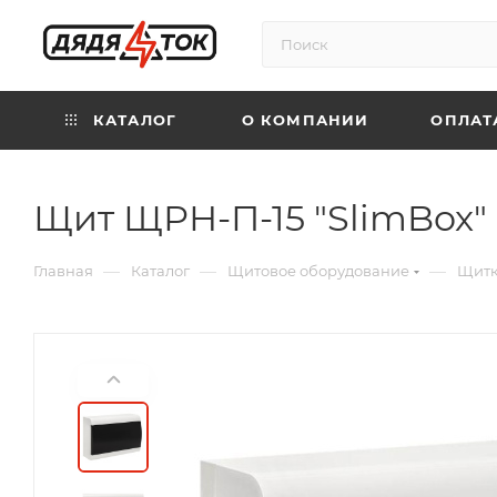
КАТАЛОГ
О КОМПАНИИ
ОПЛАТ
Щит ЩРН-П-15 "SlimBox" 
—
—
—
Главная
Каталог
Щитовое оборудование
Щитк