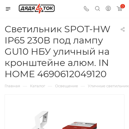
0
Светильник SPOT-HW
IP65 230В под лампу
GU10 НБУ уличный на
кронштейне алюм. IN
HOME 4690612049120
—
—
—
Главная
Каталог
Освещение
Уличные светильни