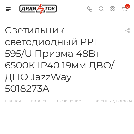
0
Светильник
светодиодный PPL
595/U Призма 48Вт
6500К IP40 19мм ДВО/
ДПО JazzWay
5018273A
—
—
—
Главная
Каталог
Освещение
Настенные, потолоч