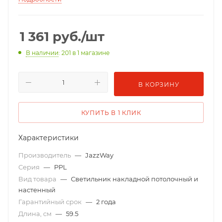
1 361
руб.
/шт
В наличии
: 201
в 1 магазине
В КОРЗИНУ
КУПИТЬ В 1 КЛИК
Характеристики
Производитель
—
JazzWay
Серия
—
PPL
Вид товара
—
Светильник накладной потолочный и
настенный
Гарантийный срок
—
2 года
Длина, см
—
59.5