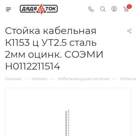
0
Стойка кабельная
К1153 ц УТ2.5 сталь
2мм оцинк. СОЭМИ
Н0112211514
—
—
—
Главная
Каталог
Кабеленесущие системы
Кабель